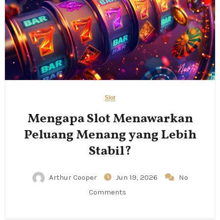
Slot
Mengapa Slot Menawarkan
Peluang Menang yang Lebih
Stabil?
Arthur Cooper
Jun 19, 2026
No
Comments