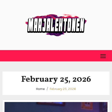
Skip
to
content
February 25, 2026
Home
February 25, 2026