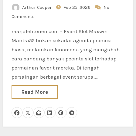
Arthur Cooper
Feb 25, 2026
No
Comments
marjalehtonen.com – Event Slot Maxwin
Mantra55 bukan sekadar agenda promosi
biasa, melainkan fenomena yang mengubah
cara pandang banyak pecinta slot terhadap
permainan favorit mereka. Di tengah
persaingan berbagai event serupa,…
Read More