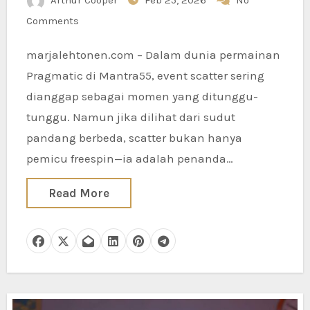
Arthur Cooper
Feb 25, 2026
No
Comments
marjalehtonen.com – Dalam dunia permainan
Pragmatic di Mantra55, event scatter sering
dianggap sebagai momen yang ditunggu-
tunggu. Namun jika dilihat dari sudut
pandang berbeda, scatter bukan hanya
pemicu freespin—ia adalah penanda…
Read More