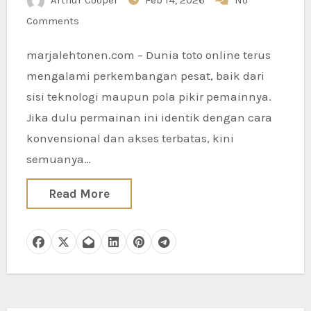
Arthur Cooper
Feb 14, 2026
No
Comments
marjalehtonen.com – Dunia toto online terus
mengalami perkembangan pesat, baik dari
sisi teknologi maupun pola pikir pemainnya.
Jika dulu permainan ini identik dengan cara
konvensional dan akses terbatas, kini
semuanya…
Read More