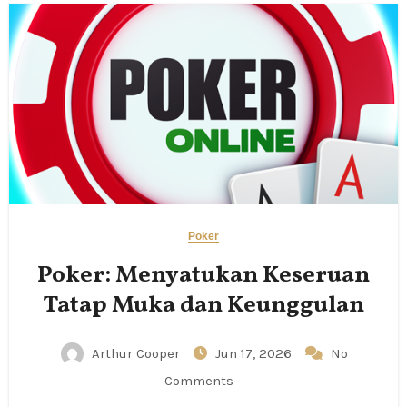
Poker
Poker: Menyatukan Keseruan
Tatap Muka dan Keunggulan
Arthur Cooper
Jun 17, 2026
No
Comments