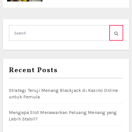
n
Recent Posts
Strategi Teruji Menang Blackjack di Kasino Online
untuk Pemula
Mengapa Slot Menawarkan Peluang Menang yang
Lebih Stabil?