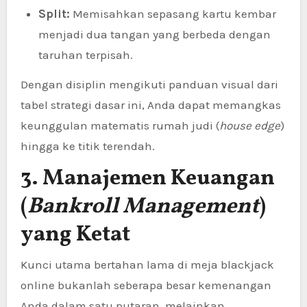
Split:
Memisahkan sepasang kartu kembar
menjadi dua tangan yang berbeda dengan
taruhan terpisah.
Dengan disiplin mengikuti panduan visual dari
tabel strategi dasar ini, Anda dapat memangkas
keunggulan matematis rumah judi (
house edge
)
hingga ke titik terendah.
3. Manajemen Keuangan
(
Bankroll Management
)
yang Ketat
Kunci utama bertahan lama di meja blackjack
online bukanlah seberapa besar kemenangan
Anda dalam satu putaran, melainkan