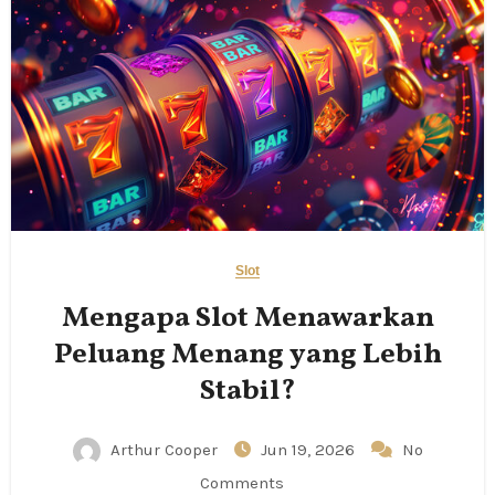
Slot
Mengapa Slot Menawarkan
Peluang Menang yang Lebih
Stabil?
Arthur Cooper
Jun 19, 2026
No
Comments