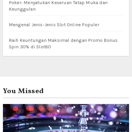
Poker: Menyatukan Keseruan Tatap Muka dan
Keunggulan
Mengenal Jenis-Jenis Slot Online Populer
Raih Keuntungan Maksimal dengan Promo Bonus
Spin 30% di Slot80
You Missed