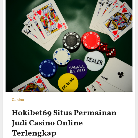
Casino
Hokibet69 Situs Permainan
Judi Casino Online
Terlengkap