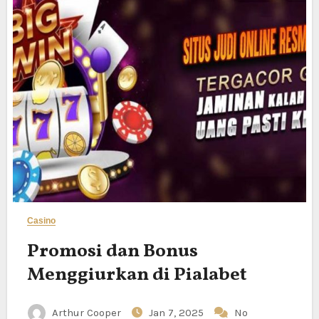
Casino
Promosi dan Bonus
Menggiurkan di Pialabet
Arthur Cooper
Jan 7, 2025
No