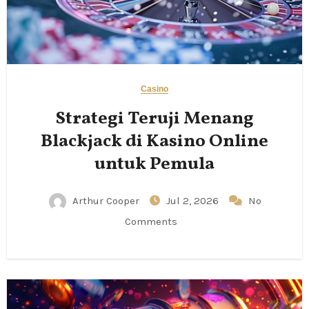
Casino
Strategi Teruji Menang
Blackjack di Kasino Online
untuk Pemula
Arthur Cooper
Jul 2, 2026
No
Comments