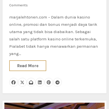
Comments
marjalehtonen.com – Dalam dunia kasino
online, promosi dan bonus menjadi daya tarik
utama yang tidak bisa diabaikan. Sebagai
salah satu platform kasino online terkemuka,
Pialabet tidak hanya menawarkan permainan
yang…
Read More