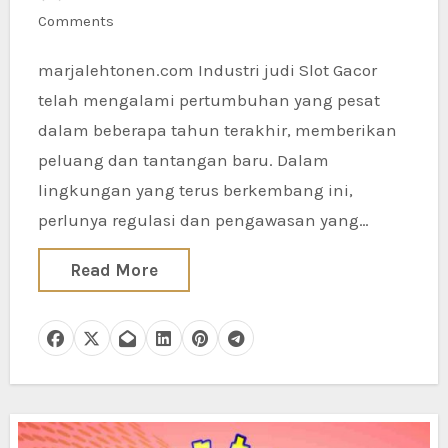
Comments
marjalehtonen.com Industri judi Slot Gacor
telah mengalami pertumbuhan yang pesat
dalam beberapa tahun terakhir, memberikan
peluang dan tantangan baru. Dalam
lingkungan yang terus berkembang ini,
perlunya regulasi dan pengawasan yang…
Read More