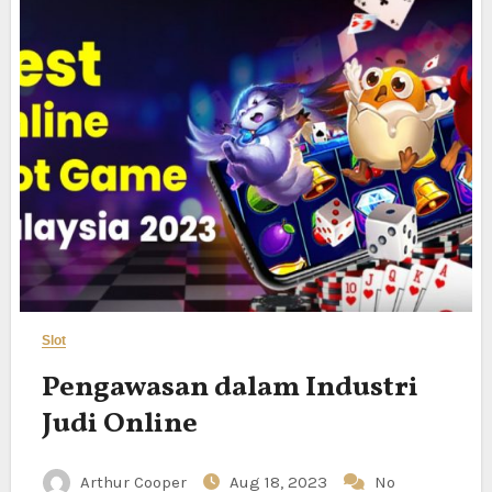
Slot
Pengawasan dalam Industri
Judi Online
Arthur Cooper
Aug 18, 2023
No