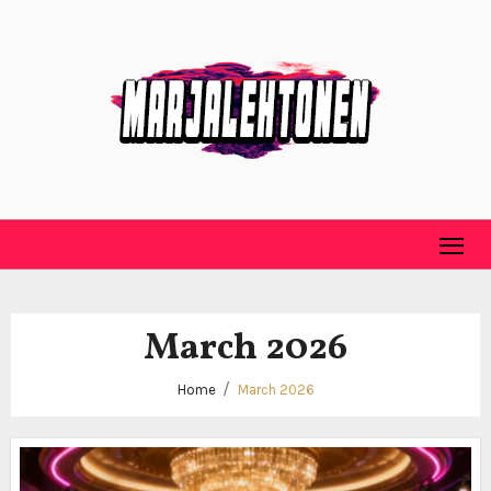
Skip
to
content
March 2026
Home
March 2026