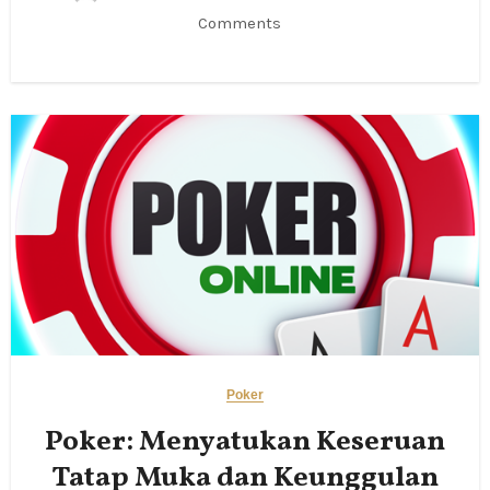
Comments
Poker
Poker: Menyatukan Keseruan
Tatap Muka dan Keunggulan