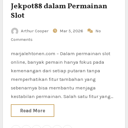
Jekpot88 dalam Permainan
Slot
Arthur Cooper
Mar 5, 2026
No
Comments
marjalehtonen.com – Dalam permainan slot
online, banyak pemain hanya fokus pada
kemenangan dari setiap putaran tanpa
memperhatikan fitur tambahan yang
sebenarnya bisa membantu menjaga
kestabilan permainan. Salah satu fitur yang…
Read More