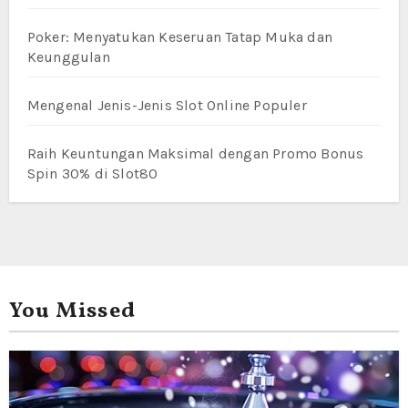
Poker: Menyatukan Keseruan Tatap Muka dan
Keunggulan
Mengenal Jenis-Jenis Slot Online Populer
Raih Keuntungan Maksimal dengan Promo Bonus
Spin 30% di Slot80
You Missed