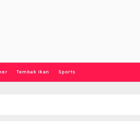
ker
Tembak Ikan
Sports