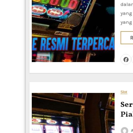
dalam
yang
yang 
R
Slot
Ser
Pia
A