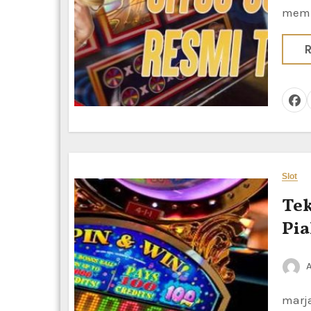
memb
R
Slot
Tek
Pia
A
marjalehtonen.com – Tahun 2025 menjadi momen penting