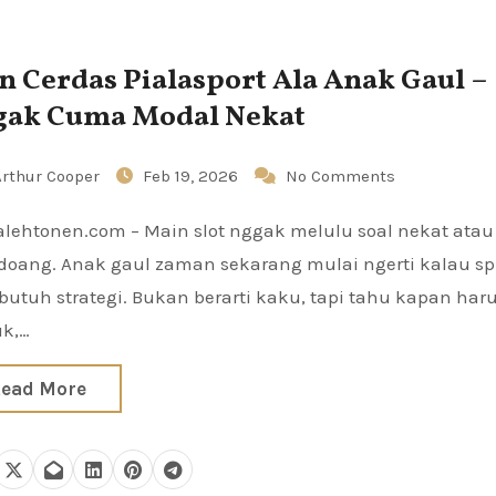
n Cerdas Pialasport Ala Anak Gaul –
gak Cuma Modal Nekat
rthur Cooper
Feb 19, 2026
No Comments
 doang. Anak gaul zaman sekarang mulai ngerti kalau sp
butuh strategi. Bukan berarti kaku, tapi tahu kapan har
k,…
ead More