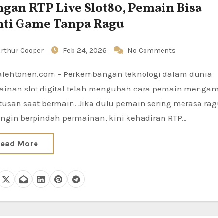
gan RTP Live Slot80, Pemain Bisa
nti Game Tanpa Ragu
rthur Cooper
Feb 24, 2026
No Comments
ainan slot digital telah mengubah cara pemain mengam
tusan saat bermain. Jika dulu pemain sering merasa rag
ingin berpindah permainan, kini kehadiran RTP…
ead More